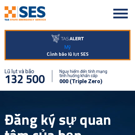
Mỹ
Cảnh báo lũ lụt SES
Lũ lụt và bão
Nguy hiểm đến tính mạng
132 500
tình huống khẩn cấp
000 (Triple Zero)
Đăng ký sự quan