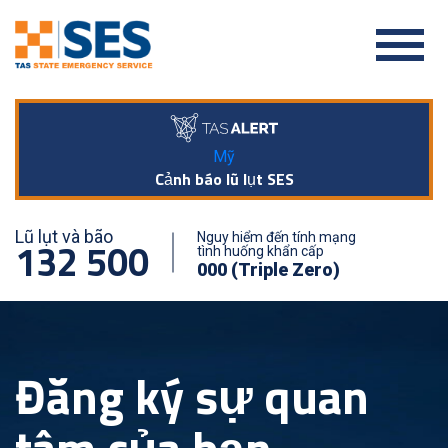
Mỹ
Cảnh báo lũ lụt SES
Lũ lụt và bão
Nguy hiểm đến tính mạng
132 500
tình huống khẩn cấp
000 (Triple Zero)
Đăng ký sự quan