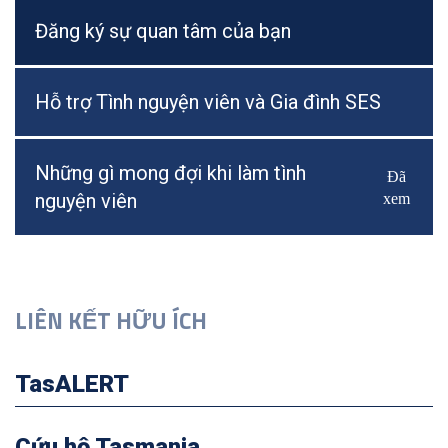
Đăng ký sự quan tâm của bạn
Hỗ trợ Tình nguyện viên và Gia đình SES
Những gì mong đợi khi làm tình
Đã
Bật/Tắ
nguyện viên
xem
LIÊN KẾT HỮU ÍCH
TasALERT
Cứu hộ Tasmania