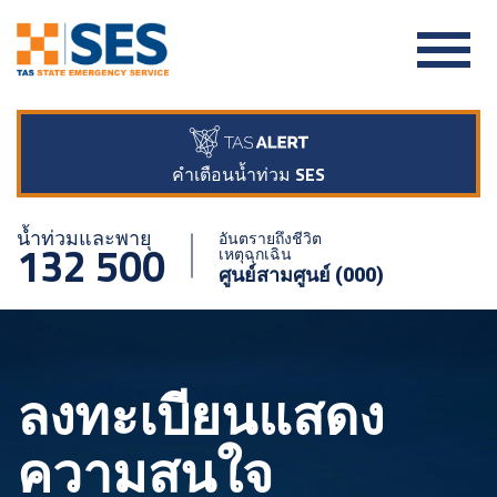
คำเตือนน้ำท่วม SES
น้ำท่วมและพายุ
อันตรายถึงชีวิต
132 500
เหตุฉุกเฉิน
ศูนย์สามศูนย์ (000)
ลงทะเบียนแสดง
ความสนใจ