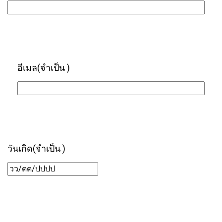
อีเมล
(จำเป็น )
วันเกิด
(จำเป็น )
DD/MM/YYYY