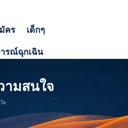
มัคร
เด็กๆ
รณ์ฉุกเฉิน
ความสนใจ
นใจ