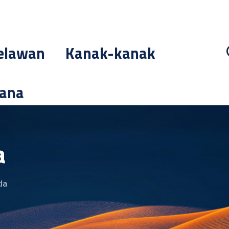
elawan
Kanak-kanak
cana
a
da