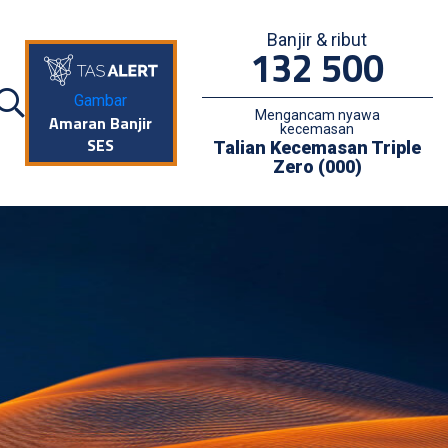
Banjir & ribut
132 500
Gambar
Mengancam nyawa
Amaran Banjir
kecemasan
SES
Talian Kecemasan Triple
Zero (000)