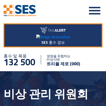
SES 홍수 경보
홍수 및 폭풍
생명을 위협하는
132 500
비상사태
트리플 제로 (000)
비상 관리 위원회