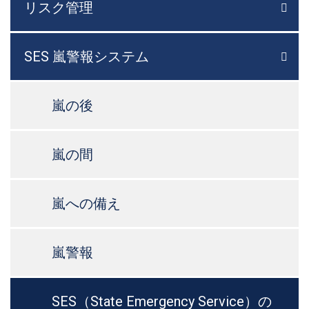
リスク管理

メニ
SES 嵐警報システム

メニ
嵐の後
嵐の間
嵐への備え
嵐警報
SES（State Emergency Service）の