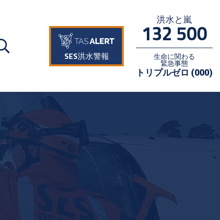
洪水と嵐
132 500
SES洪水警報
生命に関わる
緊急事態
トリプルゼロ (000)