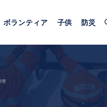
ボランティア
子供
防災
管理