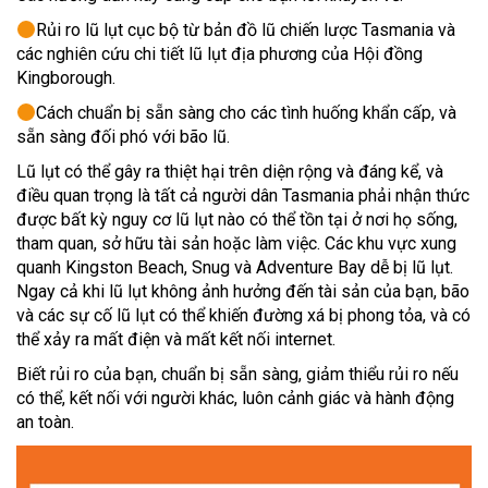
Rủi ro lũ lụt cục bộ từ bản đồ lũ chiến lược Tasmania và
các nghiên cứu chi tiết lũ lụt địa phương của Hội đồng
Kingborough.
Cách chuẩn bị sẵn sàng cho các tình huống khẩn cấp, và
sẵn sàng đối phó với bão lũ.
Lũ lụt có thể gây ra thiệt hại trên diện rộng và đáng kể, và
điều quan trọng là tất cả người dân Tasmania phải nhận thức
được bất kỳ nguy cơ lũ lụt nào có thể tồn tại ở nơi họ sống,
tham quan, sở hữu tài sản hoặc làm việc. Các khu vực xung
quanh Kingston Beach, Snug và Adventure Bay dễ bị lũ lụt.
Ngay cả khi lũ lụt không ảnh hưởng đến tài sản của bạn, bão
và các sự cố lũ lụt có thể khiến đường xá bị phong tỏa, và có
thể xảy ra mất điện và mất kết nối internet.
Biết rủi ro của bạn, chuẩn bị sẵn sàng, giảm thiểu rủi ro nếu
có thể, kết nối với người khác, luôn cảnh giác và hành động
an toàn.