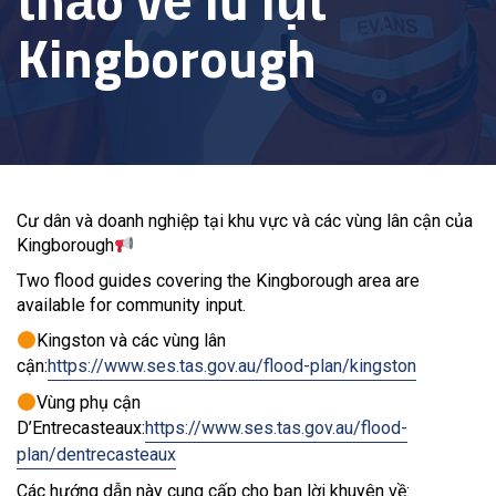
thảo về lũ lụt
Kingborough
Cư dân và doanh nghiệp tại khu vực và các vùng lân cận của
Kingborough
Two flood guides covering the Kingborough area are
available for community input.
Kingston và các vùng lân
cận:
https://www.ses.tas.gov.au/flood-plan/kingston
Vùng phụ cận
D’Entrecasteaux:
https://www.ses.tas.gov.au/flood-
plan/dentrecasteaux
Các hướng dẫn này cung cấp cho bạn lời khuyên về: