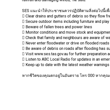
SES แนะนำให้ประชาชนควรปฏิบัติตามสิ่งต่อไปนี้เพ
 Clear drains and gutters of debris so they flow fr
 Secure outdoor items including furniture and pla
 Beware of fallen trees and power lines
 Monitor conditions and move stock and equipmen
 Check that family and neighbours are aware of w
 Never enter floodwater or drive on flooded roads –
 Be aware of debris on roads after flooding has 
 Visit www.ses.tas.gov.au for further preparation 
 Listen to ABC Local Radio for updates in an eme
 Keep up to date with the latest weather warning
หากชีวิตของคุณตกอยู่ในอันตราย โทร 000 หากคุณต