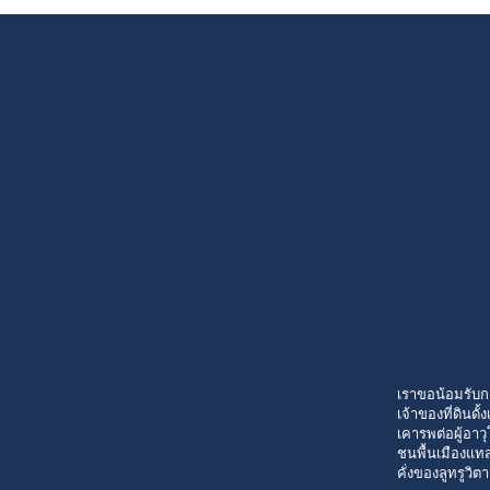
เราขอน้อมรับก
เจ้าของที่ดินด
เคารพต่อผู้อาวุ
ชนพื้นเมืองแทส
คั่งของลูทรูวิต