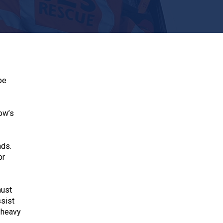
be
ow’s
nds.
or
must
ssist
 heavy