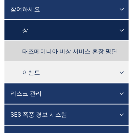
참여하세요

메뉴
상

메뉴
태즈메이니아 비상 서비스 훈장 명단
이벤트

메뉴
리스크 관리

메뉴
SES 폭풍 경보 시스템

메뉴