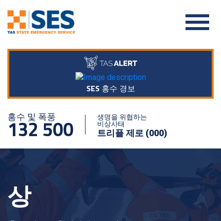
SES 홍수 경보
홍수 및 폭풍
생명을 위협하는
132 500
비상사태
트리플 제로 (000)
상