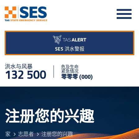
SES 洪水警报
洪水与风暴
危及生命
132 500
紧急情况
零零零 (000)
注册您的兴趣
家
志愿者
注册您的兴趣