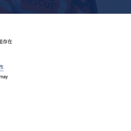
能存在
市
.
rmay