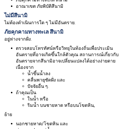
อาณาเขต ภัยพิบัติสึนามิ
ไม่มีสึนามิ
ไม่ต้องดำเนินการใด ๆ ไม่มีอันตราย.
ภัยคุกคามทางทะเล สึนามิ
อยู่ห่างจากฝั่ง.
ตรวจสอบโทรทัศน์หรือวิทยุในท้องถิ่นเพื่อประเมิน
อันตรายที่อาจเกิดขึ้นใกล้ตัวคุณ สถานการณ์เกี่ยวกับ
อันตรายจากสึนามิอาจเปลี่ยนแปลงได้อย่างง่ายดาย
เนื่องจาก
น้ำขึ้นน้ำลง
คลื่นพายุซัดฝั่ง และ
ปัจจัยอื่น ๆ.
ถ้าคุณเป็น
ในน้ำ หรือ
ริมน้ำ บนชายหาด หรือบนโขดหิน,
ย้าย
นอกชายหาด/โขดหิน และ