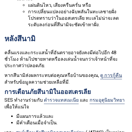
แผ่นดินไหว, เสียงครืนครั่น หรือ
การเปลี่ยนแปลงอย่างฉับพลันในทะเลชายฝั่ง
โปรดทราบว่าในออสเตรเลีย ทะเลไม่น่าจะลด
ระดับลงก่อนที่สึนามิจะซัดเข้าหาฝั่ง.
หลังสึนามิ
คลื่นแรงและกระแสน้ำที่อันตรายอาจยังคงมีต่อไปอีก 48
ชั่วโมง ห้ามไปชายหาดหรือลงเล่นน้ำจนกว่าเจ้าหน้าที่จะ
ประกาศว่าปลอดภัย.
หากสึนามิส่งผลกระทบต่อคุณหรือบ้านของคุณ,
ดู
การกู้คืน
สำหรับข้อมูลความช่วยเหลือที่มี.
การเตือนภัยสึนามิในออสเตรเลีย
SES ทำงานร่วมกับ
ตำรวจแทสเมเนีย
และ
กรมอุตุนิยมวิทยา
เพื่อให้แน่ใจ
มีแผนการแล้วและ
มีคำเตือนเมื่อจำเป็น.