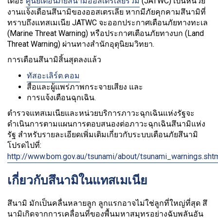
เดอะ
ศูนย์เตือนภัยสึนามิออสเตรเลียร่วม
(JATWC) เป็นหน่วย
งานแจ้งเตือนสึนามิของออสเตรเลีย หากมีภัยคุกคามสึนามิที่
ทราบถึงแทสเมเนีย JATWC จะออกประกาศเตือนภัยทางทะเล
(Marine Threat Warning) หรือประกาศเตือนภัยทางบก (Land
Threat Warning) ผ่านทางสำนักอุตุนิยมวิทยา.
การเตือนสึนามิสิ้นสุดลงแล้ว
ทัสอะเลิร์ต.คอม
สื่อและผู้แพร่ภาพกระจายเสียง และ
การแจ้งเตือนฉุกเฉิน.
ตำรวจแทสเมเนียและหน่วยบริการภาวะฉุกเฉินแห่งรัฐจะ
ดำเนินการตามแผนการตอบสนองต่อภาวะฉุกเฉินสึนามิแห่ง
รัฐ สำหรับรายละเอียดเพิ่มเติมเกี่ยวกับระบบเตือนภัยสึนามิ
โปรดไปที่:
http://www.bom.gov.au/tsunami/about/tsunami_warnings.sht
เกี่ยวกับสึนามิในแทสเมเนีย
สึนามิ มักเป็นคลื่นหลายลูก ลูกแรกอาจไม่ใช่ลูกที่ใหญ่ที่สุด สึ
นามิเกิดจากการเคลื่อนที่ของพื้นมหาสมุทรอย่างฉับพลันอัน