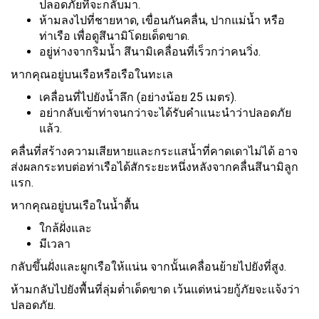
ปลอดภัยที่จะกลับมา.
ห้ามลงไปที่ชายหาด, เขื่อนกันคลื่น, ปากแม่น้ำ หรือ
ท่าเรือ เพื่อดูสึนามิโดยเด็ดขาด.
อยู่ห่างจากริมน้ำ สึนามิเคลื่อนที่เร็วกว่าคนวิ่ง.
หากคุณอยู่บนเรือหรือเรือในทะเล
เคลื่อนที่ไปยังน้ำลึก (อย่างน้อย 25 เมตร).
อย่ากลับเข้าท่าจนกว่าจะได้รับคำแนะนำว่าปลอดภัย
แล้ว.
คลื่นที่สร้างความเสียหายและกระแสน้ำที่คาดเดาไม่ได้ อาจ
ส่งผลกระทบต่อท่าเรือได้สักระยะหนึ่งหลังจากคลื่นสึนามิลูก
แรก.
หากคุณอยู่บนเรือในน้ำตื้น
ใกล้ฝั่งและ
มีเวลา
กลับขึ้นฝั่งและผูกเรือให้แน่น จากนั้นเคลื่อนย้ายไปยังที่สูง.
ห้ามกลับไปยังพื้นที่ลุ่มต่ำเด็ดขาด เว้นแต่หน่วยกู้ภัยจะแจ้งว่า
ปลอดภัย.