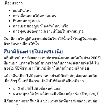
เนื่องมาจาก
แผ่นดินไหว
การเลื่อนถล่มใต้มหาสมุทร
ดินถล่มลงสู่ทะเล
การปะทุของภูเขาไฟครั้งใหญ่ หรือ
การพุ่งชนของดาวเคราะห์น้อยในมหาสมุทร.
สึนามิส่วนใหญ่เกิดจากแผ่นดินไหวใต้น้ำครั้งใหญ่ในเขตมุด
ตัวหรือรอยเลื่อนใต้น้ำ.
สึนามิอันตรายในแทสเมเนีย
คลื่นสึนามิเคยส่งผลกระทบต่อชายฝั่งแทสเมเนียในช่วง 200 ปี
ที่ผ่านมา แต่ส่วนใหญ่มีขนาดเล็กเกินกว่าจะสังเกตเห็นได้ ใน
ช่วงไม่กี่ปีที่ผ่านมา มีสึนามิที่ทำให้เกิดน้ำท่วมเล็กน้อย.
แม้ว่าสึนามิจะไม่มีผลกระทบอย่างมีนัยสำคัญต่อแทสเมเนีย
เมื่อเร็วๆ นี้ แต่ก็มีความเป็นไปได้ที่จะเกิดสึนามิจาก
ปาปัวนิวกินีไปนิวซีแลนด์ และ
มหาสมุทรใต้ (ทางใต้ของนิวซีแลนด์) - ร่องลึกปุยเซกูร์.
มีภัยคุกคามจากสึนามิ 3 ประเภทหลักที่อาจส่งผลกระทบต่อ