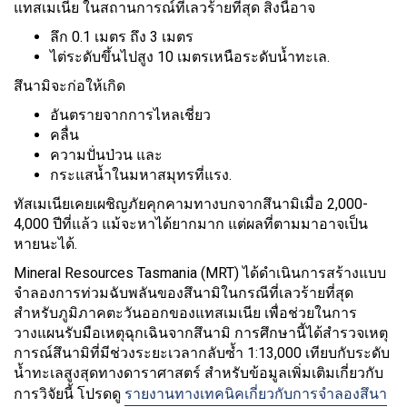
แทสเมเนีย ในสถานการณ์ที่เลวร้ายที่สุด สิ่งนี้อาจ
ลึก 0.1 เมตร ถึง 3 เมตร
ไต่ระดับขึ้นไปสูง 10 เมตรเหนือระดับน้ำทะเล.
สึนามิจะก่อให้เกิด
อันตรายจากการไหลเชี่ยว
คลื่น
ความปั่นป่วน และ
กระแสน้ำในมหาสมุทรที่แรง.
ทัสเมเนียเคยเผชิญภัยคุกคามทางบกจากสึนามิเมื่อ 2,000-
4,000 ปีที่แล้ว แม้จะหาได้ยากมาก แต่ผลที่ตามมาอาจเป็น
หายนะได้.
Mineral Resources Tasmania (MRT) ได้ดำเนินการสร้างแบบ
จำลองการท่วมฉับพลันของสึนามิในกรณีที่เลวร้ายที่สุด
สำหรับภูมิภาคตะวันออกของแทสเมเนีย เพื่อช่วยในการ
วางแผนรับมือเหตุฉุกเฉินจากสึนามิ การศึกษานี้ได้สำรวจเหตุ
การณ์สึนามิที่มีช่วงระยะเวลากลับซ้ำ 1:13,000 เทียบกับระดับ
น้ำทะเลสูงสุดทางดาราศาสตร์ สำหรับข้อมูลเพิ่มเติมเกี่ยวกับ
การวิจัยนี้ โปรดดู
รายงานทางเทคนิคเกี่ยวกับการจำลองสึนา