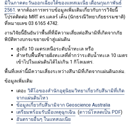
มิในภาคตะวันออกเฉียงใต้ของแทสเมเนีย เดือนกุมภาพันธ์
2561
. หากต้องการทราบข้อมูลเพิ่มเติมเกี่ยวกับการวิจัยนี้
โปรดติดต่อ MRT ดร.แคลร์ เค็น (นักธรณีวิทยาภัยธรรมชาติ)
ที่หมายเลข 03 6165 4742.
งานวิจัยนี้ยืนยันว่าพื้นที่ที่มีความเสี่ยงต่อสึนามิที่เกิดจากภัย
พิบัติทางบกจะขยายเข้าสู่แผ่นดิน
สูงถึง 10 เมตรเหนือระดับน้ำทะเล หรือ
สำหรับพื้นที่ชายฝั่งทะเลที่ต่ำกว่าระดับน้ำทะเล 10 เมตร
เข้าไปในแผ่นดินได้ไม่เกิน 1 กิโลเมตร.
พื้นที่เหล่านี้มีความเสี่ยงระหว่างสึนามิที่เกิดจากแผ่นดินถล่ม.
ข้อมูลเพิ่มเติม
เดอะ
วิดีโอของสำนักอุตุนิยมวิทยาเกี่ยวกับสึนามิที่เกิด
จากแผ่นดินไหว
ข้อมูลเกี่ยวกับสึนามิจาก Geoscience Australia
เตรียมพร้อมรับมือเหตุฉุกเฉิน
(
ดาวน์โหลดเป็น PDF
)
อันตรายอื่นๆ ในแทสเมเนีย