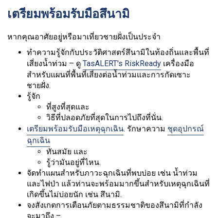
เตรียมพร้อมรับมือสึนามิ
หากคุณอาศัยอยู่หรือมาเที่ยวชายฝั่งเป็นประจำ
ทำความรู้จักกับประวัติศาสตร์สึนามิในท้องถิ่นและพื้นที่
เสี่ยงน้ำท่วม – ดู
TasALERT's RiskReady
เครื่องมือ
สำหรับแผนที่พื้นที่เสี่ยงต่อน้ำท่วมและการกัดเซาะ
ชายฝั่ง.
รู้จัก
ที่สูงที่สุดและ
วิธีที่ปลอดภัยที่สุดในการไปถึงที่นั่น.
เตรียมพร้อมรับมือเหตุฉุกเฉิน
. รักษาความ
ชุดอุปกรณ์
ฉุกเฉิน
ทันสมัย และ
รู้ว่ามันอยู่ที่ไหน.
จัดทำแผนสำหรับภาวะฉุกเฉินที่พบบ่อย เช่น น้ำท่วม
และไฟป่า แล้วท่านจะพร้อมมากขึ้นสำหรับเหตุฉุกเฉินที่
เกิดขึ้นไม่บ่อยนัก เช่น สึนามิ.
จงสังเกตการเตือนภัยตามธรรมชาติของสึนามิที่กำลัง
จะมาถึง –