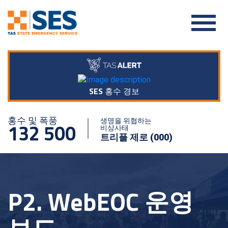
SES 홍수 경보
홍수 및 폭풍
생명을 위협하는
132 500
비상사태
트리플 제로 (000)
P2. WebEOC 운영