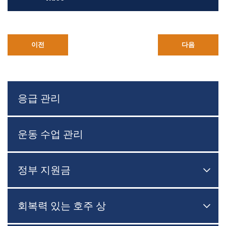
이전
다음
응급 관리
운동 수업 관리
정부 지원금

메뉴
회복력 있는 호주 상

메뉴