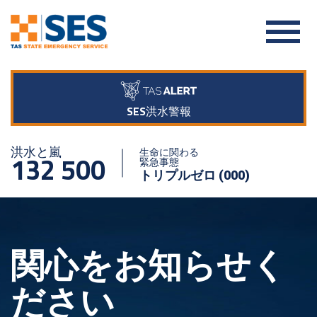
SES洪水警報
洪水と嵐
生命に関わる
132 500
緊急事態
トリプルゼロ (000)
関心をお知らせく
ださい