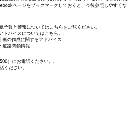
およびFacebookページをブックマークしておくと、今後参照しやすく
。
ngs/ – 最新の天気予報と警報についてはこちらをご覧ください。.
在の洪水警報とアドバイスについてはこちら。.
備や洪水・避難計画の作成に関するアドバイス
erts/ – 道路閉鎖情報
 500）にお電話ください。.
話ください。.