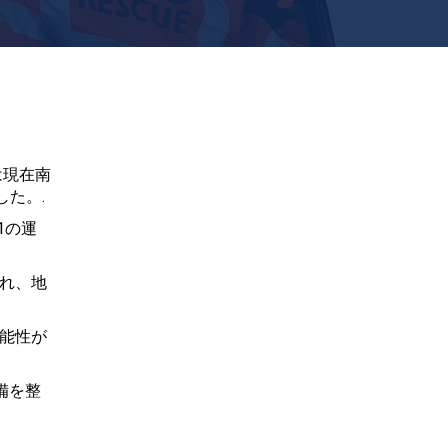
雨は現在南
た。.
1の運
れ、地
能性が
備を整
、