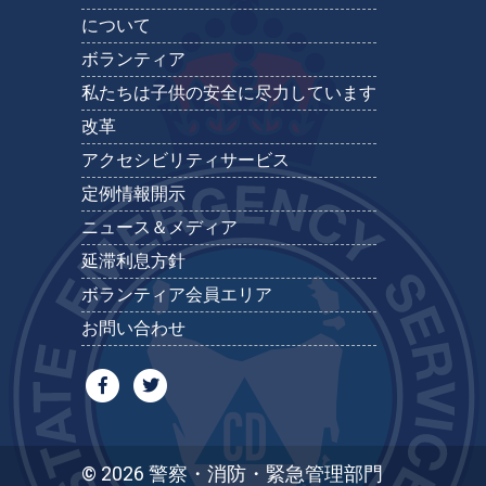
について
ボランティア
私たちは子供の安全に尽力しています
改革
アクセシビリティサービス
定例情報開示
ニュース＆メディア
延滞利息方針
ボランティア会員エリア
お問い合わせ
© 2026 警察・消防・緊急管理部門