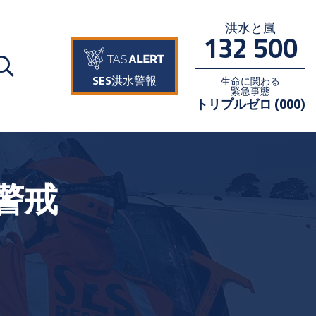
洪水と嵐
132 500
SES洪水警報
生命に関わる
緊急事態
トリプルゼロ (000)
警戒