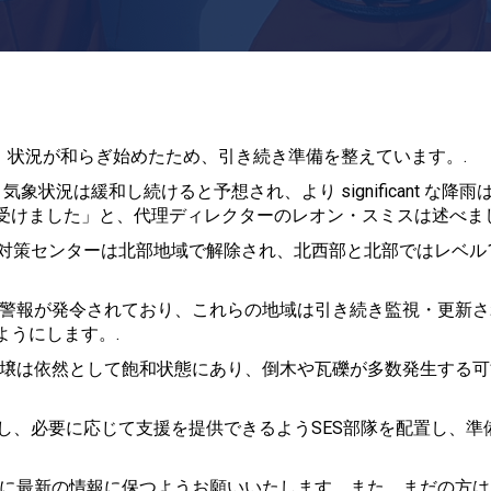
、状況が和らぎ始めたため、引き続き準備を整えています。.
n、気象状況は緩和し続けると予想され、より significant な降
受けました」と、代理ディレクターのレオン・スミスは述べまし
急対策センターは北部地域で解除され、北西部と北部ではレベル
水警報が発令されており、これらの地域は引き続き監視・更新さ
ようにします。.
土壌は依然として飽和状態にあり、倒木や瓦礫が多数発生する可
視し、必要に応じて支援を提供できるようSES部隊を配置し、準
常に最新の情報に保つようお願いいたします。また、まだの方は