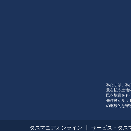
私たちは、私
意を払う土地
民を敬意をも
先住民がルゥ
の継続的な守
タスマニアオンライン
サービス・タス