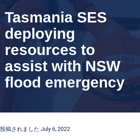
Tasmania SES
deploying
resources to
assist with NSW
flood emergency
投稿されました July 6, 2022