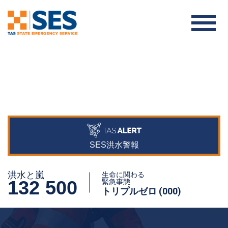
SES洪水警報
洪水と嵐
生命に関わる
132 500
緊急事態
トリプルゼロ (000)