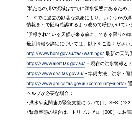
“私たちの川や流域はすでに満水状態にあるため
“「すでに過去の顕著な気象により、いくつかの
情報を～で随時確認するよう改めて呼びかけてい
“予報されている天候が来る前に、できる限りの準
最新情報や詳細については、以下をご覧ください
http://www.bom.gov.au/tas/warnings/
最新の天気
https://www.alert.tas.gov.au/
– 現在の洪水警報と
https://www.ses.tas.gov.au/
- 準備方法、洪水・
https://www.police.tas.gov.au/community-alerts/
通
ヘルプが必要な場合：
• 洪水や嵐関連の緊急支援については、SES（132
• 緊急事態の場合は、トリプルゼロ（000）にお電