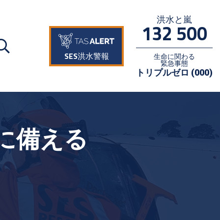
洪水と嵐
132 500
SES洪水警報
生命に関わる
緊急事態
トリプルゼロ (000)
に備える