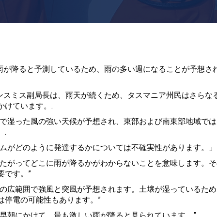
に雨が降ると予測しているため、雨の多い週になることが予想さ
オンスミス副局長は、雨天が続くため、タスマニア州民はさらな
かけています。.
域で湿った風の強い天候が予想され、東部および南東部地域では
.
テムがどのように発達するかについては不確実性があります。」
したがってどこに雨が降るかがわからないことを意味します。そ
要です。”
部の広範囲で強風と突風が予想されます。土壌が湿っているため
は停電の可能性もあります。”
の早朝にかけて、最も激しい雨が降ると見られています。”