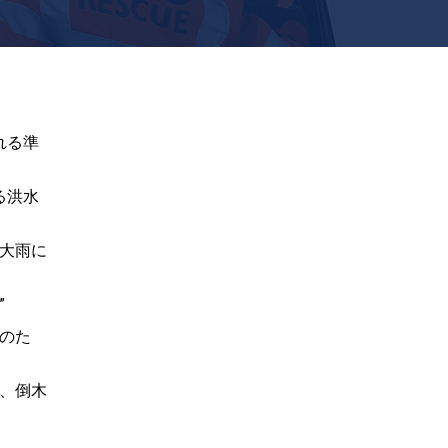
れる準
る洪水
大雨に
”
のた
、倒木